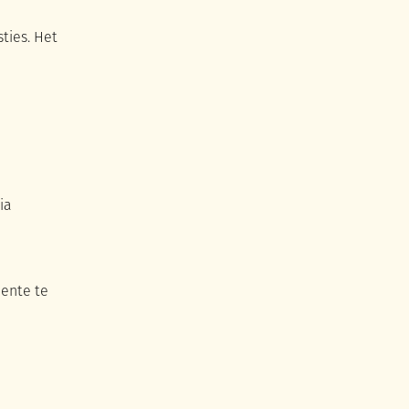
ties. Het
ia
eente te