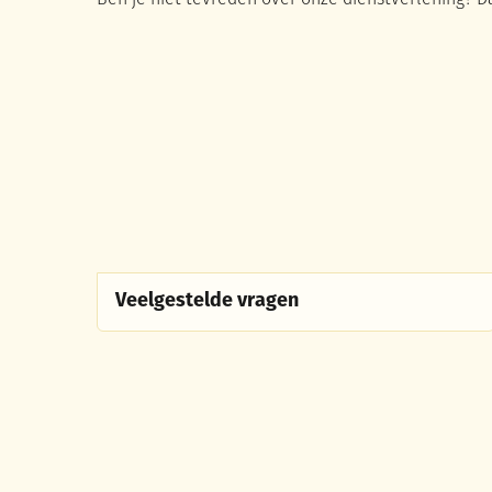
Ben je niet tevreden over onze dienstverlening? D
Veelgestelde vragen
Veelgestelde vragen
Klachtenreglement