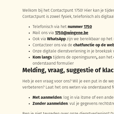
Welkom bij het Contactpunt 1750! Hier kan je tijd
Contactpunt is zowel fysiek, telefonisch als digitaa
Telefonisch via het
nummer
1750
Mail ons via
1750@wingene.be
Ook via
WhatsApp
zijn we bereikbaar op he
Contacteer ons via de
chatfunctie op de web
Onze digitale dienstverlening in je broekzak
Kom langs
tijdens de openingsuren
,
aan het
onderstaand formulier
Melding, vraag, suggestie of kla
Heb je een vraag voor ons? Wil je een put in de 
verbeteren? Laat het ons weten via onderstaand f
Met aanmelden
: log in via itsme of een an
Zonder aanmelden
: vul je gegevens rechtst
A tot Z