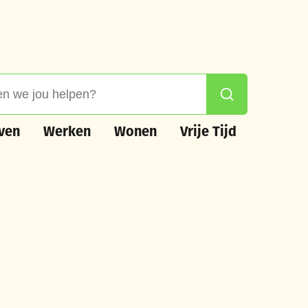
 jou helpen?
Zoeken
n
Werken
Wonen
Vrije Tijd
ven
Werken
Wonen
Vrije Tijd