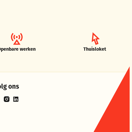
Openbare werken
Thuisloket
olg ons
cebook
Instagram
LinkedIn