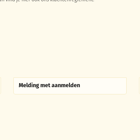
an vind je hier ook ons klachtenreglement.
Melding met aanmelden
Melding met aanmelden