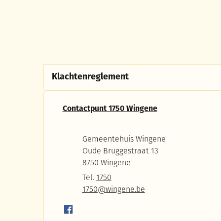
Klachtenreglement
Contact
Contactpunt 1750 Wingene
Adres
Gemeentehuis Wingene
Oude Bruggestraat 13
,
8750
Wingene
Tel.
1750
E-mail
1750
@
wingene.be
Facebook
Contactpunt 1750 Wingene