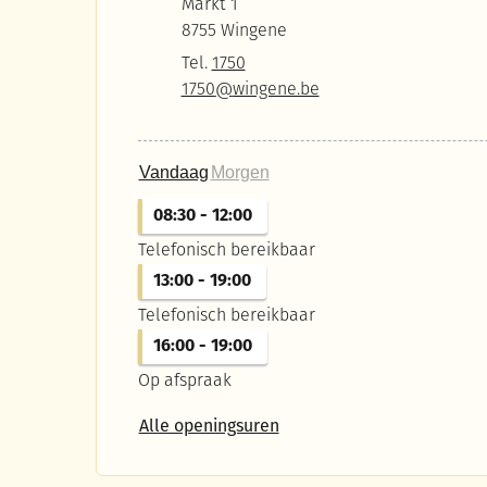
Markt 1
,
8755
Wingene
Tel.
1750
E-mail
1750
@
wingene.be
Vandaag
Morgen
08:30
-
12:00
Telefonisch bereikbaar
13:00
-
19:00
Telefonisch bereikbaar
16:00
-
19:00
Op afspraak
Contactpunt 1750 Ruisele
Alle openingsuren