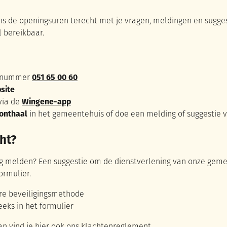
ens de openingsuren terecht met je vragen, meldingen en sugges
l bereikbaar.
t nummer
051 65 00 60
site
 via de
Wingene-app
onthaal
in het gemeentehuis of doe een melding of suggestie v
cht?
weg melden? Een suggestie om de dienstverlening van onze gem
ormulier.
dere beveiligingsmethode
reeks in het formulier