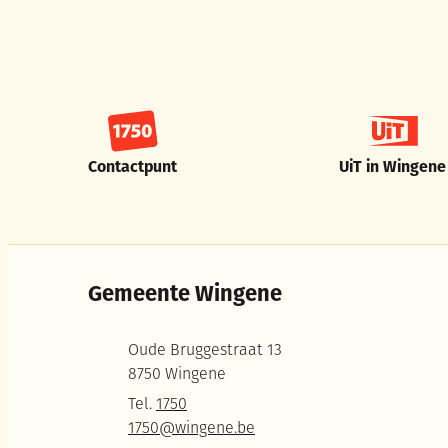
Contactpunt
UiT in Wingene
Gemeente Wingene
Adres
Oude Bruggestraat 13
,
8750
Wingene
Tel.
1750
E-mail
1750
@
wingene.be