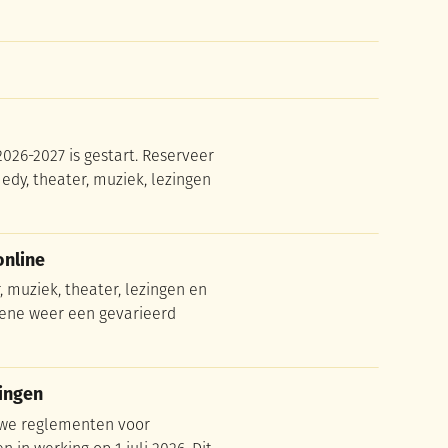
026-2027 is gestart. Reserveer
dy, theater, muziek, lezingen
online
online
 muziek, theater, lezingen en
ngene weer een gevarieerd
ingen
ingen
uwe reglementen voor