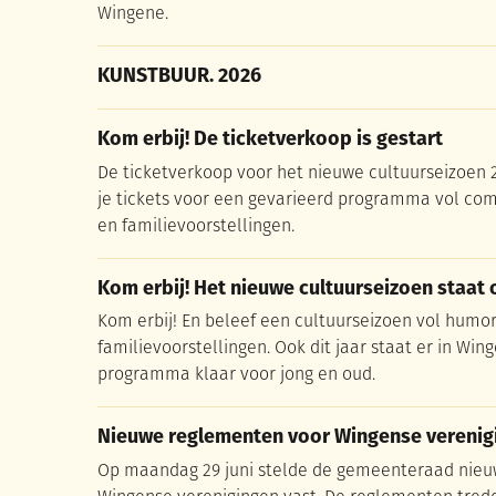
Wingene.
KUNSTBUUR. 2026
KUNSTBUUR. 2026
Kom erbij! De ticketverkoop is gestart
Kom erbij! De ticketverkoop is gestart
De ticketverkoop voor het nieuwe cultuurseizoen 2
je tickets voor een gevarieerd programma vol come
en familievoorstellingen.
Kom erbij! Het nieuwe cultuurseizoen staat 
Kom erbij! Het nieuwe cultuurseizoen staat 
Kom erbij! En beleef een cultuurseizoen vol humor,
familievoorstellingen. Ook dit jaar staat er in Wi
programma klaar voor jong en oud.
Nieuwe reglementen voor Wingense verenig
Nieuwe reglementen voor Wingense verenig
Op maandag 29 juni stelde de gemeenteraad nie