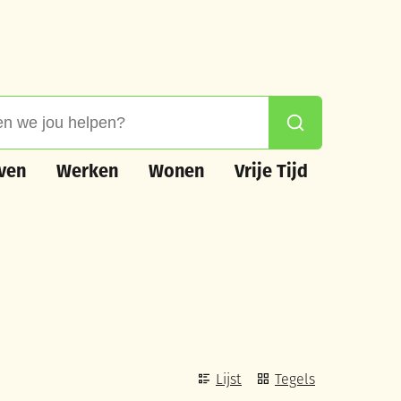
 jou helpen?
Zoeken
n
Werken
Wonen
Vrije Tijd
ven
Werken
Wonen
Vrije Tijd
Weergave
Lijst
Tegels