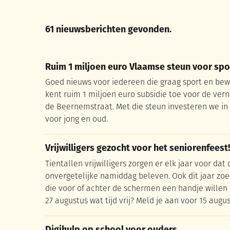
61 nieuwsberichten gevonden.
Ruim 1 miljoen euro Vlaamse steun voor spo
Ruim 1 miljoen euro Vlaamse steun voor spo
Goed nieuws voor iedereen die graag sport en bew
kent ruim 1 miljoen euro subsidie toe voor de vern
de Beernemstraat. Met die steun investeren we in 
voor jong en oud.
Vrijwilligers gezocht voor het seniorenfeest!
Vrijwilligers gezocht voor het seniorenfeest!
Tientallen vrijwilligers zorgen er elk jaar voor da
onvergetelijke namiddag beleven. Ook dit jaar z
die voor of achter de schermen een handje willen
27 augustus wat tijd vrij? Meld je aan voor 15 augus
Digihulp op school voor ouders