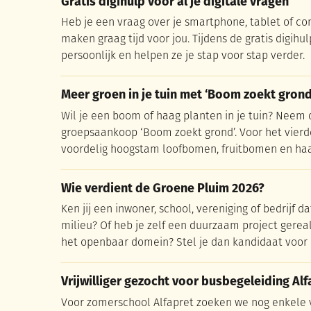
Gratis digihulp voor al je digitale vragen
Gratis digihulp voor al je digitale vragen
Heb je een vraag over je smartphone, tablet of c
maken graag tijd voor jou. Tijdens de gratis digihul
persoonlijk en helpen ze je stap voor stap verder.
Meer groen in je tuin met ‘Boom zoekt grond
Meer groen in je tuin met ‘Boom zoekt grond
Wil je een boom of haag planten in je tuin? Neem
groepsaankoop ‘Boom zoekt grond’. Voor het vierde
voordelig hoogstam loofbomen, fruitbomen en haa
Wie verdient de Groene Pluim 2026?
Wie verdient de Groene Pluim 2026?
Ken jij een inwoner, school, vereniging of bedrijf da
milieu? Of heb je zelf een duurzaam project gereal
het openbaar domein? Stel je dan kandidaat voor
Vrijwilliger gezocht voor busbegeleiding Alf
Vrijwilliger gezocht voor busbegeleiding Alf
Voor zomerschool Alfapret zoeken we nog enkele vri