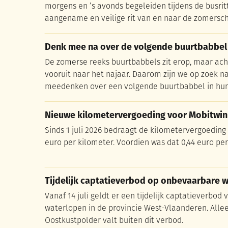
morgens en ’s avonds begeleiden tijdens de busrit
aangename en veilige rit van en naar de zomersch
Denk mee na over de volgende buurtbabbel
Denk mee na over de volgende buurtbabbel
De zomerse reeks buurtbabbels zit erop, maar ach
vooruit naar het najaar. Daarom zijn we op zoek na
meedenken over een volgende buurtbabbel in hun
Nieuwe kilometervergoeding voor Mobitwin
Nieuwe kilometervergoeding voor Mobitwin
Sinds 1 juli 2026 bedraagt de kilometervergoeding 
euro per kilometer. Voordien was dat 0,44 euro per
Tijdelijk captatieverbod op onbevaarbare 
Tijdelijk captatieverbod op onbevaarbare 
Vanaf 14 juli geldt er een tijdelijk captatieverbod
waterlopen in de provincie West-Vlaanderen. Alle
Oostkustpolder valt buiten dit verbod.