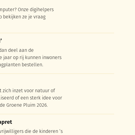
omputer? Onze digihelpers
p bekijken ze je vraag
’
’
 dan deel aan de
 jaar op rij kunnen inwoners
gplanten bestellen.
t zich inzet voor natuur of
iseerd of een sterk idee voor
 de Groene Pluim 2026.
apret
apret
jwilligers die de kinderen ’s