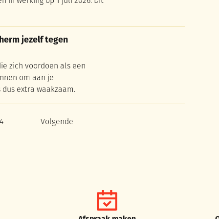
in werking op 1 juli 2026. Dit
erm jezelf tegen oplichting
erm jezelf tegen
die zich voordoen als een
innen om aan je
s dus extra waakzaam.
4
Volgende
gina
na
pagina