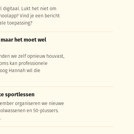
l digitaal. Lukt het niet om
oolapp? Vind je een bericht
tale toepassing?
, maar het moet wel kunnen”
, maar het moet wel
nden we zelf opnieuw houvast,
oms kan professionele
loog Hannah wil die
ke sportlessen
ke sportlessen
tember organiseren we nieuwe
volwassenen en 50-plussers.
.