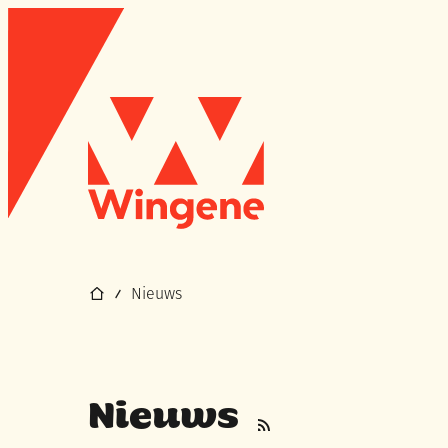
Naar inhoud
Ga naar verfijn of wijzig resultaten.
Wingene
Startpagina
Nieuws
Nieuws
RSS