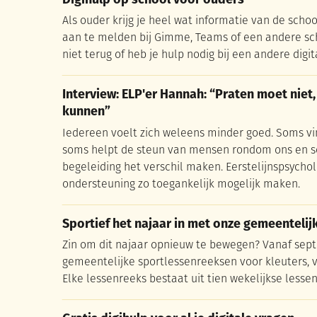
Digihulp op school voor ouders
Als ouder krijg je heel wat informatie van de schoo
aan te melden bij Gimme, Teams of een andere sch
niet terug of heb je hulp nodig bij een andere digi
Interview: ELP'er Hannah: “Praten moet niet
Interview: ELP'er Hannah: “Praten moet niet
kunnen”
Iedereen voelt zich weleens minder goed. Soms vi
soms helpt de steun van mensen rondom ons en s
begeleiding het verschil maken. Eerstelijnspsycho
ondersteuning zo toegankelijk mogelijk maken.
Sportief het najaar in met onze gemeentelij
Sportief het najaar in met onze gemeentelij
Zin om dit najaar opnieuw te bewegen? Vanaf sep
gemeentelijke sportlessenreeksen voor kleuters, 
Elke lessenreeks bestaat uit tien wekelijkse lessen