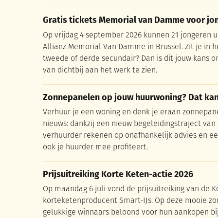
Gratis tickets Memorial van Damme voor jo
Gratis tickets Memorial van Damme voor jo
Op vrijdag 4 september 2026 kunnen 21 jongeren u
Allianz Memorial Van Damme in Brussel. Zit je in he
tweede of derde secundair? Dan is dit jouw kans o
van dichtbij aan het werk te zien.
Zonnepanelen op jouw huurwoning? Dat kan
Zonnepanelen op jouw huurwoning? Dat kan
Verhuur je een woning en denk je eraan zonnepan
nieuws: dankzij een nieuw begeleidingstraject van 
verhuurder rekenen op onafhankelijk advies en ee
ook je huurder mee profiteert.
Prijsuitreiking Korte Keten-actie 2026
Prijsuitreiking Korte Keten-actie 2026
Op maandag 6 juli vond de prijsuitreiking van de K
korteketenproducent Smart-IJs. Op deze mooie z
gelukkige winnaars beloond voor hun aankopen bij