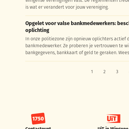
Wingense verenigingen vast. De reglementen treden 
is wat er verandert voor jouw vereniging.
Opgelet voor valse bankmedewerkers: besch
Opgelet voor valse bankmedewerkers: besch
oplichting
In onze politiezone zijn opnieuw oplichters actief 
bankmedewerker. Ze proberen je vertrouwen te w
bankgegevens, bankkaart of geld te geraken. Wee
1
2
3
Huidige pagina, pa
pagina
pagi