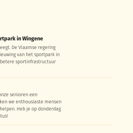
rtpark in Wingene
rtpark in Wingene
eegt. De Vlaamse regering
ieuwing van het sportpark in
betere sportinfrastructuur
t onze senioren een
oeken we enthousiaste mensen
 helpen. Heb je op donderdag
tus!