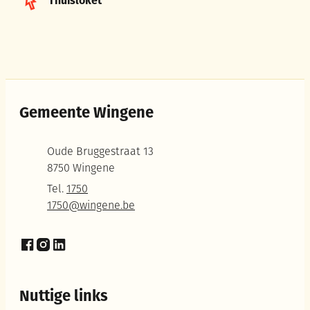
Thuisloket
Gemeente Wingene
Adres
Oude Bruggestraat 13
,
8750
Wingene
Tel.
1750
E-mail
1750
@
wingene.be
Facebook
Instagram
LinkedIn
Nuttige links