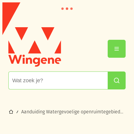
Naar inhoud
Wingene
Menu
Waarmee kunnen we jou helpen?
Zoeken
Startpagina
Aanduiding Watergevoelige openruimtegebieden (WORG)