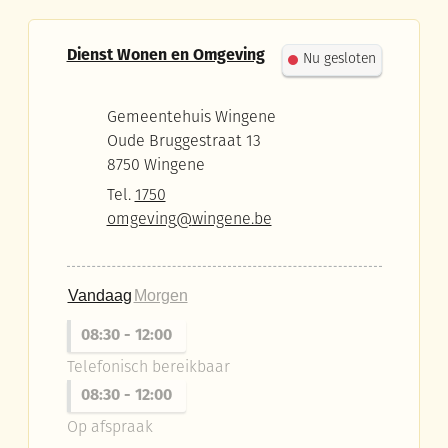
Contact
Dienst Wonen en Omgeving
Nu gesloten
Adres
Gemeentehuis Wingene
Oude Bruggestraat 13
,
8750
Wingene
Tel.
1750
E-mail
omgeving
@
wingene.be
Vandaag
Morgen
08:30
-
12:00
Telefonisch bereikbaar
08:30
-
12:00
Op afspraak