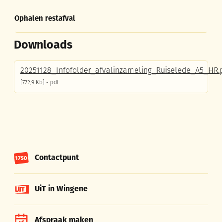
Ophalen restafval
Ophalen restafval
Downloads
20251128_Infofolder_afvalinzameling_Ruiselede_A5_HR.
772,9 Kb
pdf
Contactpunt
UiT in Wingene
Afspraak maken