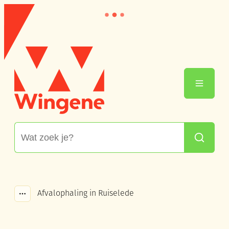
Naar inhoud
Wingene
Menu
Waarmee kunnen we jou helpen?
Zoeken
Afvalophaling in Ruiselede
Toon alle broodkruimel items