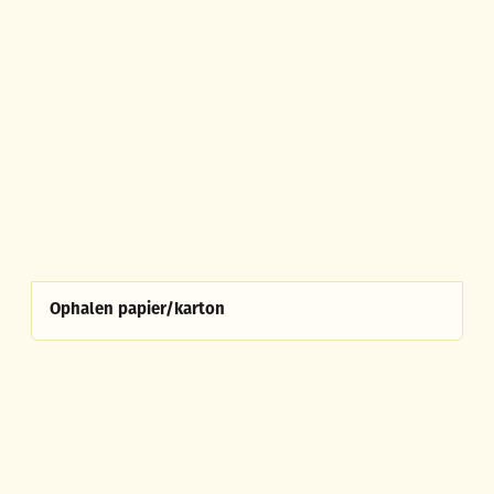
Ophalen papier/karton
Ophalen papier/karton
Ophalen tuinafval