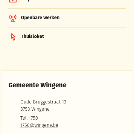
Openbare werken
Thuisloket
Gemeente Wingene
Adres
Oude Bruggestraat 13
,
8750
Wingene
Tel.
1750
E-mail
1750
@
wingene.be