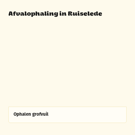
Afvalophaling in Ruiselede
A tot Z
Ophalen grofvuil
Ophalen grofvuil