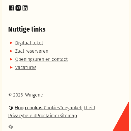
Facebook
Instagram
LinkedIn
Nuttige links
Digitaal loket
Zaal reserveren
Openingsuren en contact
Vacatures
© 2026
Wingene
Hoog contrast
Cookies
Toegankelijkheid
Privacybeleid
Proclaimer
Sitemap
LCP nv 2026 ©