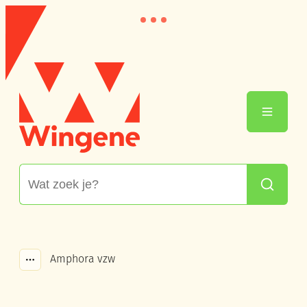
Naar inhoud
Wingene
Menu
Waarmee kunnen we jou helpen?
Zoeken
Amphora vzw
Toon alle broodkruimel items