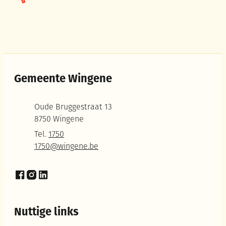
Gemeente Wingene
Adres
Oude Bruggestraat 13
,
8750
Wingene
Tel.
1750
E-mail
1750
@
wingene.be
Facebook
Instagram
LinkedIn
Nuttige links