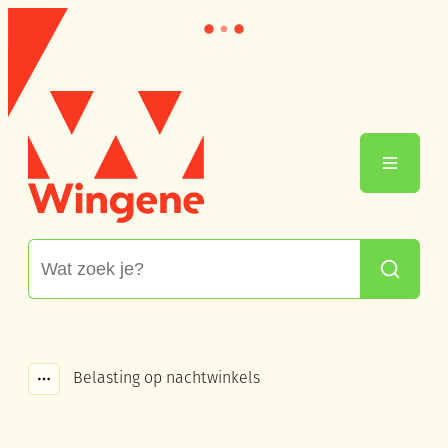
Naar inhoud
Wingene
Menu
Waarmee kunnen we jou helpen?
Zoeken
Belasting op nachtwinkels
Toon alle broodkruimel items