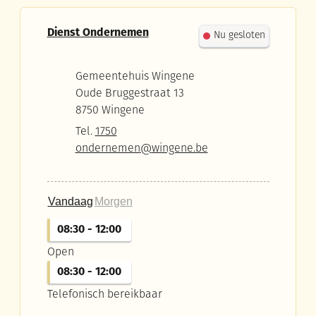
Contact
Dienst Ondernemen
Nu gesloten
Adres
Gemeentehuis Wingene
Oude Bruggestraat 13
,
8750
Wingene
Tel.
1750
E-mail
ondernemen
@
wingene.be
Vandaag
Morgen
08:30
-
12:00
Open
08:30
-
12:00
Telefonisch bereikbaar