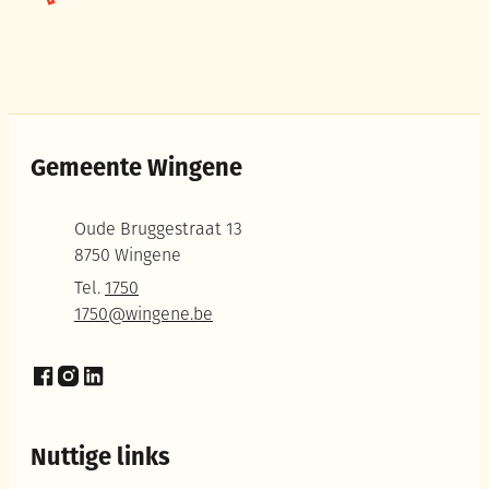
Gemeente Wingene
Adres
Oude Bruggestraat 13
,
8750
Wingene
Tel.
1750
E-mail
1750
@
wingene.be
Facebook
Instagram
LinkedIn
Nuttige links