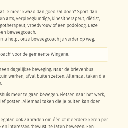
dat je meer kwaad dan goed zal doen? Sport dan
n arts, verpleegkundige, kinesitherapeut, diëtist,
rgotherapeut, vroedvrouw of een podoloog. Deze
 een beweegcoach.
aarna helpt onze beweegcoach je verder op weg.
-coach' voor de gemeente Wingene.
gemeen dagelijkse beweging. Naar de brievenbus
tuin werken, afval buiten zetten. Allemaal taken die
.
huis meer te gaan bewegen. Fietsen naar het werk,
ief posten. Allemaal taken die je buiten kan doen
eweegplan ook aanraden om één of meerdere keren per
e en interesses, 'bewust' te laten bewegen. Een