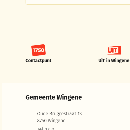
Contactpunt
UiT in Wingene
Gemeente Wingene
Adres
Oude Bruggestraat 13
,
8750
Wingene
Tel.
1750