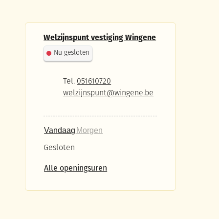
Contact
Welzijnspunt vestiging Wingene
Nu gesloten
Tel.
051610720
E-mail
welzijnspunt
@
wingene.be
Vandaag
Morgen
Gesloten
Welzijnspunt vestiging Wingene
Alle openingsuren