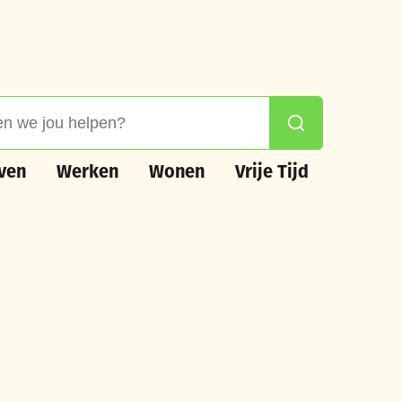
 jou helpen?
Zoeken
n
Werken
Wonen
Vrije Tijd
ven
Werken
Wonen
Vrije Tijd