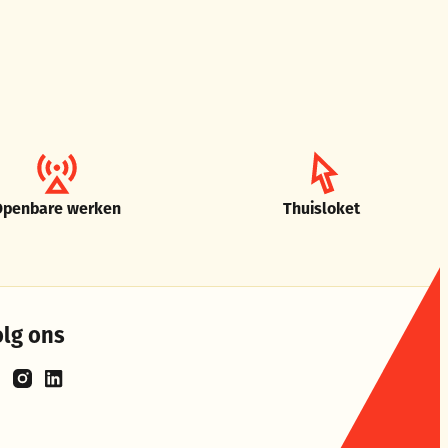
Openbare werken
Thuisloket
olg ons
cebook
Instagram
LinkedIn