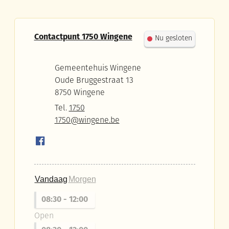
Contact
Contactpunt 1750 Wingene
Nu gesloten
Adres
Gemeentehuis Wingene
Oude Bruggestraat 13
,
8750
Wingene
Tel.
1750
E-mail
1750
@
wingene.be
Facebook
Contactpunt 1750 Wingene
Vandaag
Morgen
08:30
-
12:00
Open