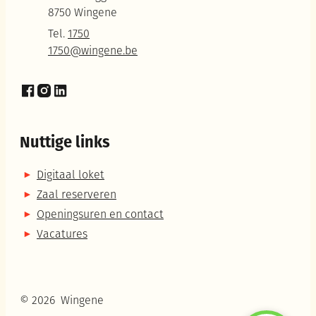
,
8750
Wingene
Tel.
1750
E-mail
1750
@
wingene.be
Facebook
Instagram
LinkedIn
Nuttige links
Digitaal loket
Zaal reserveren
Openingsuren en contact
Vacatures
© 2026
Wingene