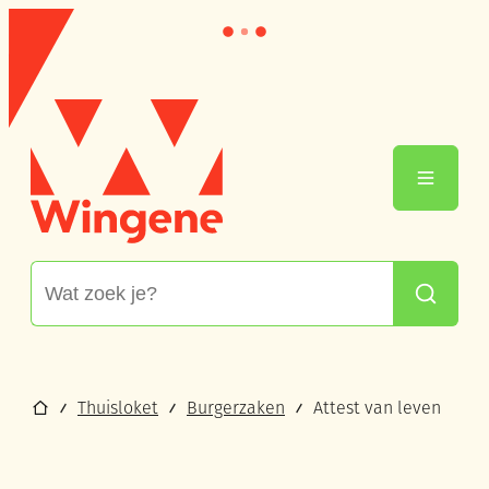
Naar inhoud
Wingene
Menu
Waarmee kunnen we jou helpen?
Zoeken
Startpagina
Thuisloket
Burgerzaken
Attest van leven