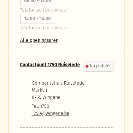
08:30
-
12:00
Telefonisch bereikbaar
13:00
-
16:00
Telefonisch bereikbaar
Contactpunt 1750 Wingene
Alle openingsuren
Contactpunt 1750 Ruiselede
Nu gesloten
Adres
Gemeentehuis Ruiselede
Markt 1
,
8755
Wingene
Tel.
1750
E-mail
1750
@
wingene.be