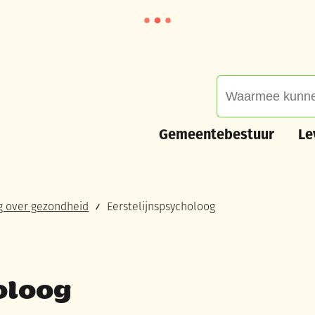
Waarmee kunnen we
Gemeentebestuur
Leve
Gemeentebestuur
Le
g over gezondheid
Eerstelijnspsycholoog
oloog