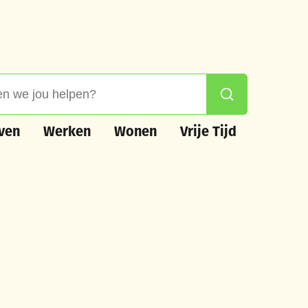
 jou helpen?
Zoeken
n
Werken
Wonen
Vrije Tijd
ven
Werken
Wonen
Vrije Tijd