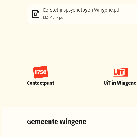
Eerstelijnspsychologen Wingene.pdf
2,5 Mb
pdf
Contactpunt
UiT in Wingene
Gemeente Wingene