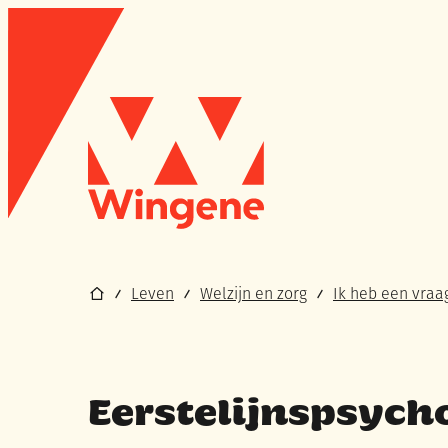
Naar inhoud
Wingene
Startpagina
Leven
Welzijn en zorg
Ik heb een vraa
Eerstelijnspsych