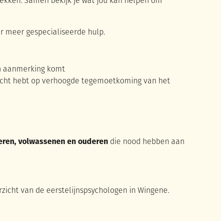
rekken. Samen bekijk je wat jou kan helpen om
ar meer gespecialiseerde hulp.
in aanmerking komt
recht hebt op verhoogde tegemoetkoming van het
geren, volwassenen en ouderen
die nood hebben aan
rzicht van de eerstelijnspsychologen in Wingene.