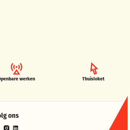
Openbare werken
Thuisloket
olg ons