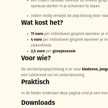
Een traject bestaat meestal uit enkele gesp
opnieuw sterker in je schoenen te staan.
Indien nodig verwijst de psycholoog door na
Wat kost het?
11 euro
per individueel gesprek wanneer je 
4 euro
per individueel gesprek wanneer je 
ziekenfonds
2,5 euro
per
groepssessie
Voor wie?
De eerstelijnspsycholoog is er voor
kinderen, jon
een luisterend oor en ondersteuning.
Praktisch
In de folder onderaan deze pagina vind je een ove
Downloads