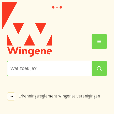
Naar inhoud
Wingene
Menu
Waarmee kunnen we jou helpen?
Zoeken
Erkenningsreglement Wingense verenigingen
Toon alle broodkruimel items