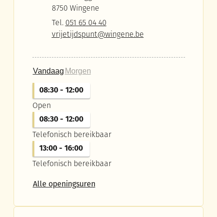
,
8750
Wingene
Tel.
051 65 04 40
E-mail
vrijetijdspunt
@
wingene.be
Vandaag
Morgen
08:30
-
12:00
Open
08:30
-
12:00
Telefonisch bereikbaar
13:00
-
16:00
Telefonisch bereikbaar
Vrijetijdspunt vestiging Wingene
Alle openingsuren