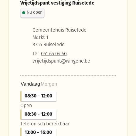
Vrijetijdspunt vestiging Ruiselede
Nu open
Adres
Gemeentehuis Ruiselede
Markt 1
,
8755
Ruiselede
Tel.
051 65 04 40
E-mail
vrijetijdspunt
@
wingene.be
Vandaag
Morgen
08:30
-
12:00
Open
08:30
-
12:00
Telefonisch bereikbaar
13:00
-
16:00