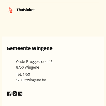
Thuisloket
Gemeente Wingene
Adres
Oude Bruggestraat 13
,
8750
Wingene
Tel.
1750
E-mail
1750
@
wingene.be
Facebook
Instagram
LinkedIn