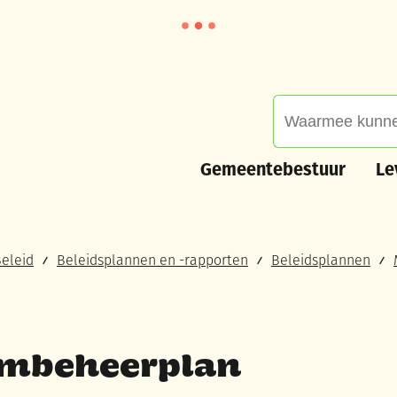
Waarmee kunnen we
Gemeentebestuur
Leve
Gemeentebestuur
Le
eleid
Beleidsplannen en -rapporten
Beleidsplannen
rmbeheerplan