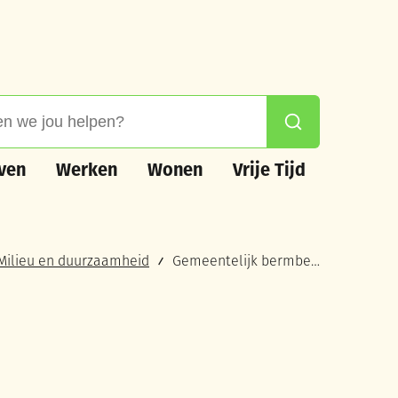
 jou helpen?
Zoeken
n
Werken
Wonen
Vrije Tijd
ven
Werken
Wonen
Vrije Tijd
Milieu en duurzaamheid
Gemeentelijk bermbeheerplan