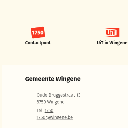
Contactpunt
UiT in Wingene
Gemeente Wingene
Adres
Oude Bruggestraat 13
,
8750
Wingene
Tel.
1750
E-mail
1750
@
wingene.be