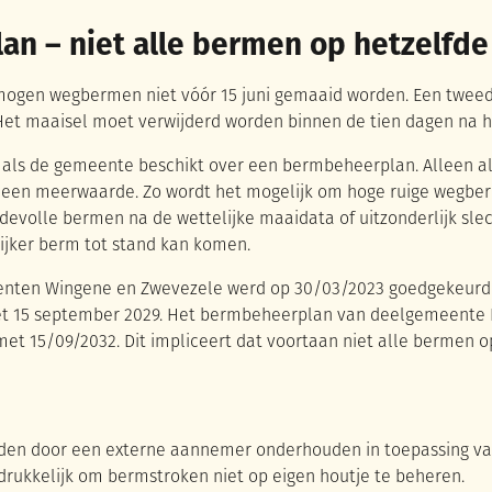
an – niet alle bermen op hetzelf
 mogen wegbermen niet vóór 15 juni gemaaid worden. Een twee
Het maaisel moet verwijderd worden binnen de tien dagen na 
k als de gemeente beschikt over een bermbeheerplan. Alleen al
n een meerwaarde. Zo wordt het mogelijk om hoge ruige wegbe
devolle bermen na de wettelijke maaidata of uitzonderlijk slec
ijker berm tot stand kan komen.
nten Wingene en Zwevezele werd op 30/03/2023 goedgekeurd
met 15 september 2029. Het bermbeheerplan van deelgemeente 
et 15/09/2032. Dit impliceert dat voortaan niet alle bermen o
en door een externe aannemer onderhouden in toepassing va
rukkelijk om bermstroken niet op eigen houtje te beheren.