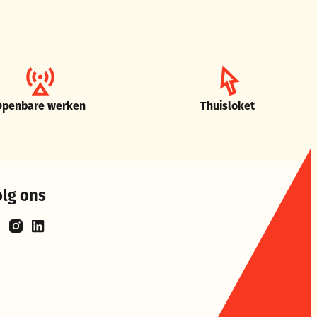
Openbare werken
Thuisloket
olg ons
cebook
Instagram
LinkedIn