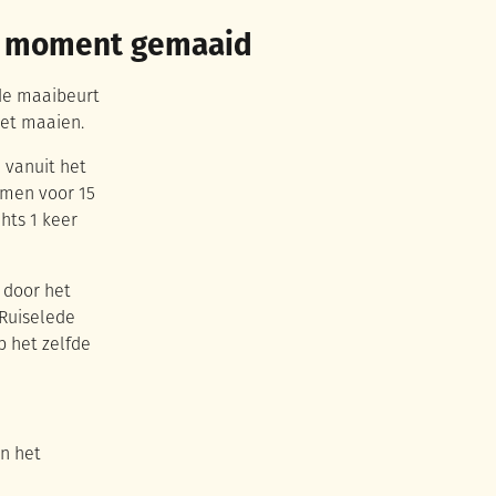
de moment gemaaid
de maaibeurt
het maaien.
 vanuit het
rmen voor 15
hts 1 keer
 door het
Ruiselede
p het zelfde
n het