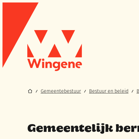
Naar inhoud
Wingene
Startpagina
Gemeentebestuur
Bestuur en beleid
B
Gemeentelijk be