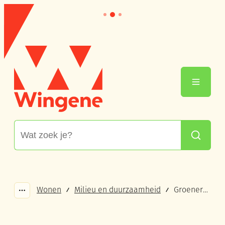
Naar inhoud
Wingene
Menu
Waarmee kunnen we jou helpen?
Zoeken
Wonen
Milieu en duurzaamheid
Groenere straten
Toon alle broodkruimel items