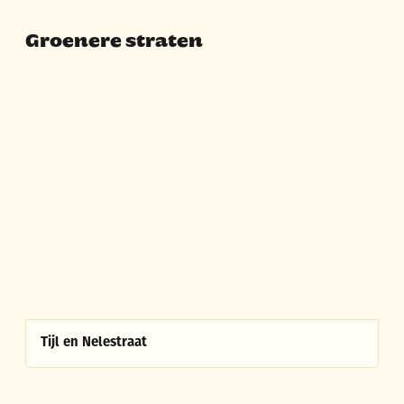
Groenere straten
A tot Z
Tijl en Nelestraat
Tijl en Nelestraat