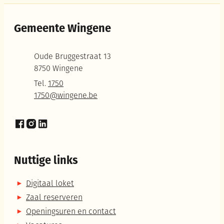
Gemeente Wingene
Adres
Oude Bruggestraat 13
,
8750
Wingene
Tel.
1750
E-mail
1750
@
wingene.be
Facebook
Instagram
LinkedIn
Nuttige links
Digitaal loket
Zaal reserveren
Openingsuren en contact