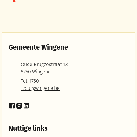
Gemeente Wingene
Adres
Oude Bruggestraat 13
,
8750
Wingene
Tel.
1750
E-mail
1750
@
wingene.be
Facebook
Instagram
LinkedIn
Nuttige links