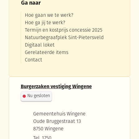
Ga naar
Hoe gaan we te werk?
Hoe ga jij te werk?
Termijn en kostprijs concessie 2025
Natuurbegraafplek Sint-Pietersveld
Digitaal loket
Gerelateerde items
Contact
Contact
Burgerzaken vestiging Wingene
Nu gesloten
Adres
Gemeentehuis Wingene
Oude Bruggestraat 13
,
8750
Wingene
Tel.
1750