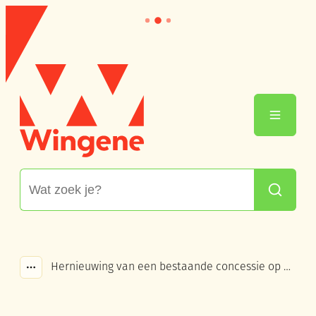
Naar inhoud
Wingene
Menu
Waarmee kunnen we jou helpen?
Zoeken
Hernieuwing van een bestaande concessie op een begraafplaats
Toon alle broodkruimel items