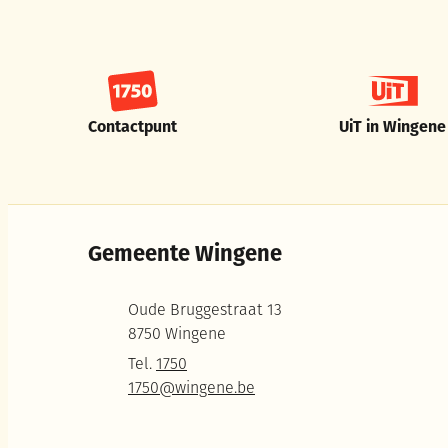
Contactpunt
UiT in Wingene
Gemeente Wingene
Adres
Oude Bruggestraat 13
,
8750
Wingene
Tel.
1750
E-mail
1750
@
wingene.be