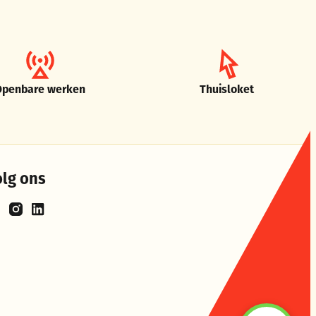
Openbare werken
Thuisloket
olg ons
cebook
Instagram
LinkedIn