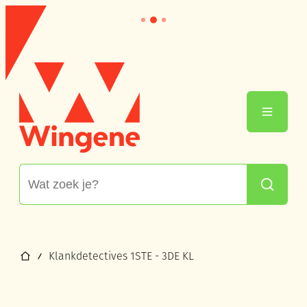
Naar inhoud
Wingene
Menu
Waarmee kunnen we jou helpen?
Zoeken
Startpagina
Klankdetectives 1STE - 3DE KL