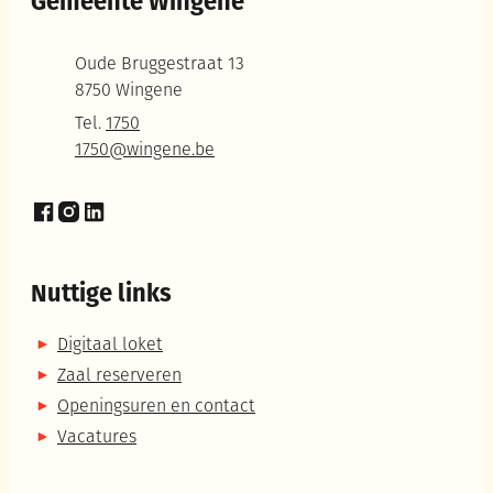
Gemeente Wingene
Adres
Oude Bruggestraat 13
,
8750
Wingene
Tel.
1750
E-mail
1750
@
wingene.be
Facebook
Instagram
LinkedIn
Nuttige links
Digitaal loket
Zaal reserveren
Openingsuren en contact
Vacatures