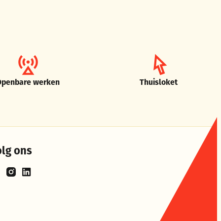
Openbare werken
Thuisloket
olg ons
cebook
Instagram
LinkedIn