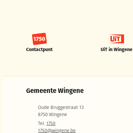
Contactpunt
UiT in Wingene
Gemeente Wingene
Adres
Oude Bruggestraat 13
,
8750
Wingene
Tel.
1750
E-mail
1750
@
wingene.be