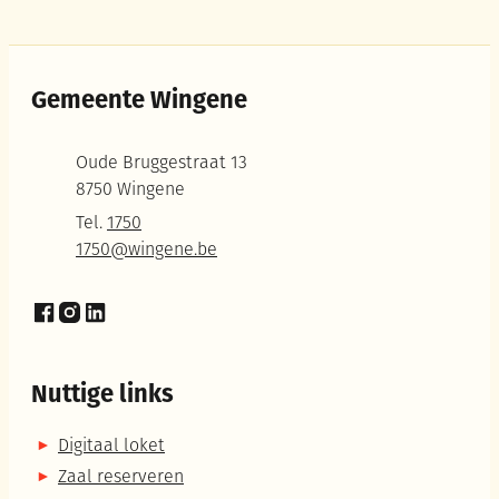
Gemeente Wingene
Adres
Oude Bruggestraat 13
,
8750
Wingene
Tel.
1750
E-mail
1750
@
wingene.be
Facebook
Instagram
LinkedIn
Nuttige links
Digitaal loket
Zaal reserveren