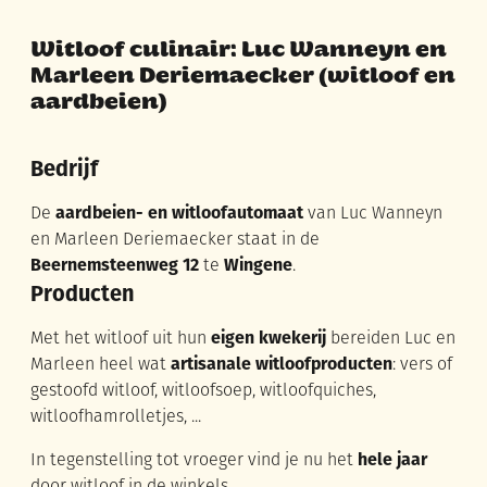
Witloof culinair: Luc Wanneyn en
Marleen Deriemaecker (witloof en
aardbeien)
Bedrijf
De
aardbeien- en witloofautomaat
van Luc Wanneyn
en Marleen Deriemaecker staat in de
Beernemsteenweg 12
te
Wingene
.
Producten
Met het witloof uit hun
eigen kwekerij
bereiden Luc en
Marleen heel wat
artisanale witloofproducten
: vers of
gestoofd witloof, witloofsoep, witloofquiches,
witloofhamrolletjes, ...
In tegenstelling tot vroeger vind je nu het
hele jaar
door witloof in de winkels.