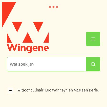
Naar inhoud
Wingene
Menu
Waarmee kunnen we jou helpen?
Zoeken
Witloof culinair: Luc Wanneyn en Marleen Deriemaecker (witloof en aardbeien)
Toon alle broodkruimel items