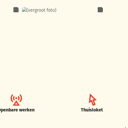
Laurien De Grande
Laurien De Gran
Openbare werken
Thuisloket