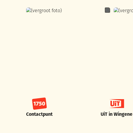
Laurien De Gr
Contactpunt
UiT in Wingene