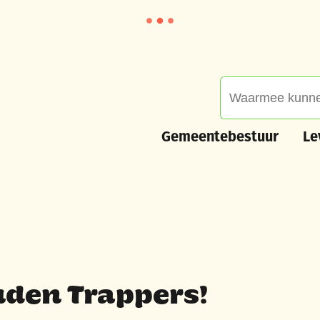
Waarmee kunnen we
Gemeentebestuur
Leve
Gemeentebestuur
Le
uden Trappers!