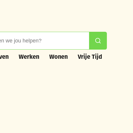
 jou helpen?
Zoeken
n
Werken
Wonen
Vrije Tijd
ven
Werken
Wonen
Vrije Tijd