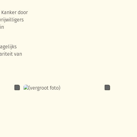
n Kanker door
ijwilligers
in
agelijks
riteit van
Laurien De Grande
Laurien De Gran