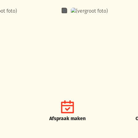
ande
Laurien De Grande
Afspraak maken