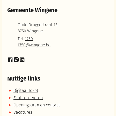
Gemeente Wingene
Adres
Oude Bruggestraat 13
,
8750
Wingene
Tel.
1750
E-mail
1750
@
wingene.be
Facebook
Instagram
LinkedIn
Nuttige links
Digitaal loket
Zaal reserveren
Openingsuren en contact
Vacatures