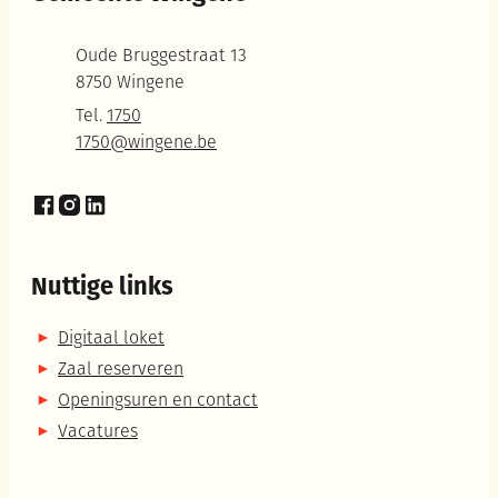
Adres
Oude Bruggestraat 13
,
8750
Wingene
Tel.
1750
E-mail
1750
@
wingene.be
Facebook
Instagram
LinkedIn
Nuttige links
Digitaal loket
Zaal reserveren
Openingsuren en contact
Vacatures