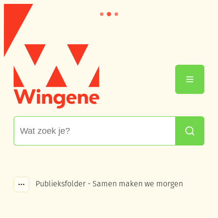
Naar inhoud
Wingene
Menu
Waarmee kunnen we jou helpen?
Zoeken
Publieksfolder - Samen maken we morgen
Toon alle broodkruimel items