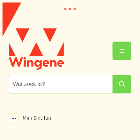
Naar inhoud
Wingene
Menu
Waarmee kunnen we jou helpen?
Zoeken
Mini-Sint-Jan
Toon alle broodkruimel items