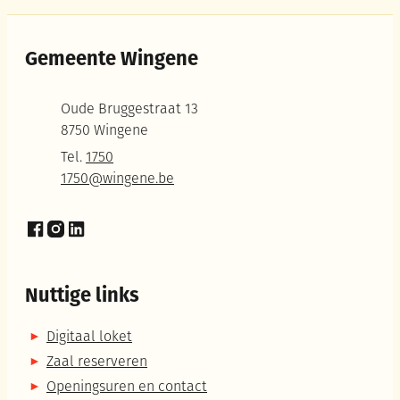
Gemeente Wingene
Adres
Oude Bruggestraat 13
,
8750
Wingene
Tel.
1750
E-mail
1750
@
wingene.be
Facebook
Instagram
LinkedIn
Nuttige links
Digitaal loket
Zaal reserveren
Openingsuren en contact