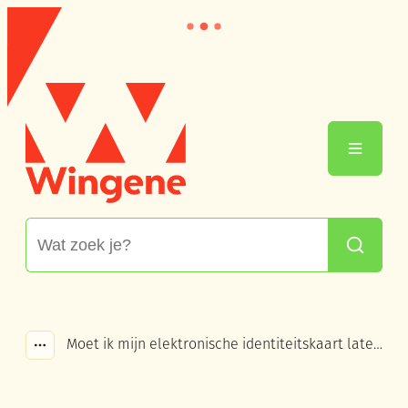
Naar inhoud
Wingene
Menu
Waarmee kunnen we jou helpen?
Zoeken
Moet ik mijn elektronische identiteitskaart laten aanpassen?
Toon alle broodkruimel items