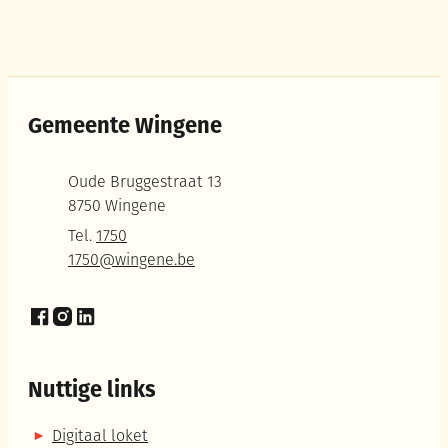
Gemeente Wingene
Adres
Oude Bruggestraat 13
,
8750
Wingene
Tel.
1750
E-mail
1750
@
wingene.be
Facebook
Instagram
LinkedIn
Nuttige links
Digitaal loket