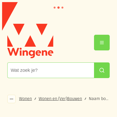
Naar inhoud
Wingene
Menu
Waarmee kunnen we jou helpen?
Zoeken
Wonen
Wonen en (Ver)Bouwen
Naam bouwproject
Toon alle broodkruimel items