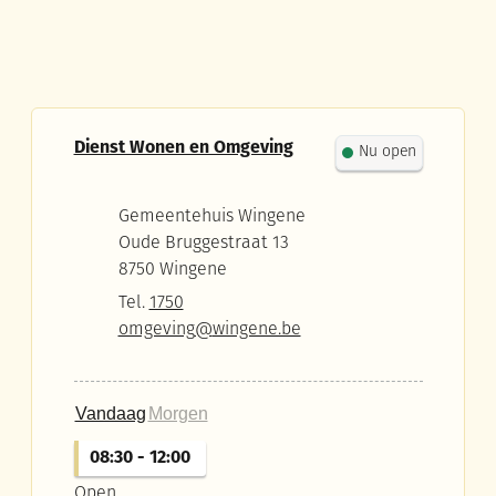
Contact
Dienst Wonen en Omgeving
Nu open
Adres
Gemeentehuis Wingene
Oude Bruggestraat 13
,
8750
Wingene
Tel.
1750
E-mail
omgeving
@
wingene.be
Vandaag
Morgen
08:30
-
12:00
Open