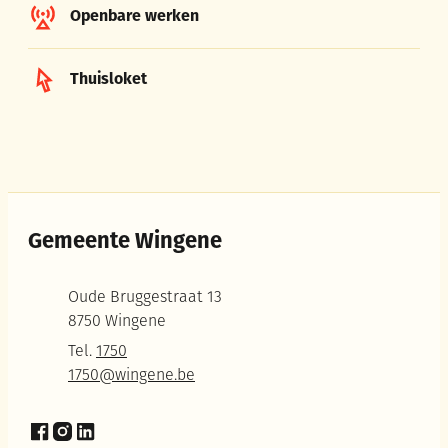
Openbare werken
Thuisloket
Gemeente Wingene
Adres
Oude Bruggestraat 13
,
8750
Wingene
Tel.
1750
E-mail
1750
@
wingene.be
Facebook
Instagram
LinkedIn