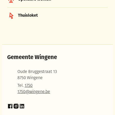
Thuisloket
Gemeente Wingene
Adres
Oude Bruggestraat 13
,
8750
Wingene
Tel.
1750
E-mail
1750
@
wingene.be
Facebook
Instagram
LinkedIn