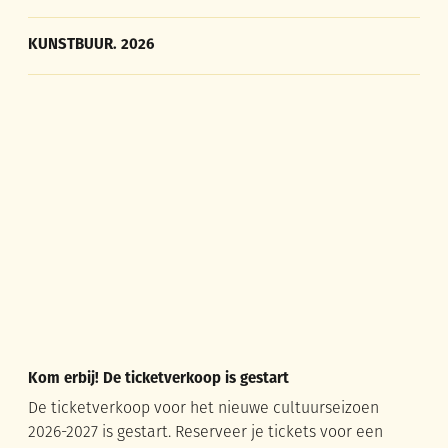
KUNSTBUUR. 2026
KUNSTBUUR. 2026
Kom erbij! De ticketverkoop is gestart
Kom erbij! De ticketverkoop is gestart
De ticketverkoop voor het nieuwe cultuurseizoen
2026-2027 is gestart. Reserveer je tickets voor een