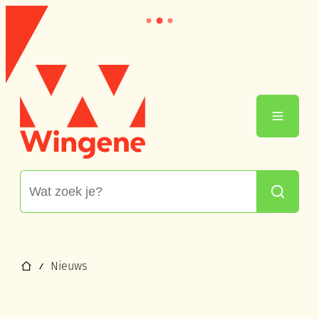
Naar inhoud
Ga naar verfijn of wijzig resultaten.
Wingene
Menu
Waarmee kunnen we jou helpen?
Zoeken
Startpagina
Nieuws