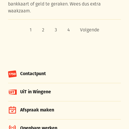
bankkaart of geld te geraken. Wees dus extra
waakzaam.
1
2
3
4
Volgende
Huidige pagina, pagina
pagina
pagina
pagina
Contactpunt
UiT in Wingene
Afspraak maken
Openbare werken