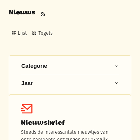
Nieuws
RSS
Weergave
Lijst
Tegels
Filter op
Categorie
Jaar
Nieuwsbrief
Steeds de interessantste nieuwtjes van
onze gemeente ontvangen per e-mail?