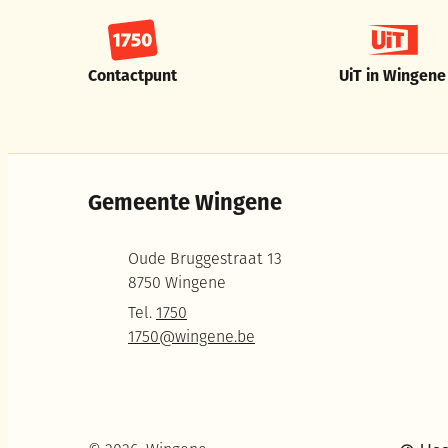
Contactpunt
UiT in Wingene
Gemeente Wingene
Adres
Oude Bruggestraat 13
,
8750
Wingene
Tel.
1750
E-mail
1750
@
wingene.be