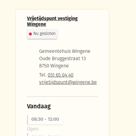
Contact
Vrijetijdspunt vestiging
Wingene
Nu gesloten
rande
Adres
Gemeentehuis Wingene
Oude Bruggestraat 13
,
8750
Wingene
Tel.
051 65 04 40
E-mail
vrijetijdspunt
@
wingene.be
Vandaag
08:30
-
12:00
Open