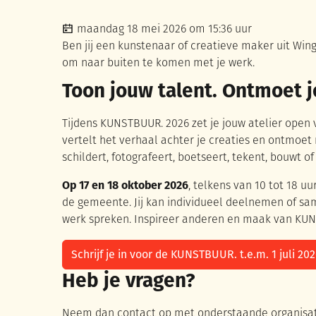
Gepubliceerd op
maandag 18 mei 2026 om 15:36 uur
Ben jij een kunstenaar of creatieve maker uit Wing
om naar buiten te komen met je werk.
Toon jouw talent. Ontmoet j
Tijdens KUNSTBUUR. 2026 zet je jouw atelier open v
vertelt het verhaal achter je creaties en ontmoet 
schildert, fotografeert, boetseert, tekent, bouwt o
Op 17 en 18 oktober 2026
, telkens van 10 tot 18 uu
de gemeente. Jij kan individueel deelnemen of sa
werk spreken. Inspireer anderen en maak van KU
Schrijf je in voor de KUNSTBUUR. t.e.m. 1 juli 202
Heb je vragen?
Neem dan contact op met onderstaande organisato