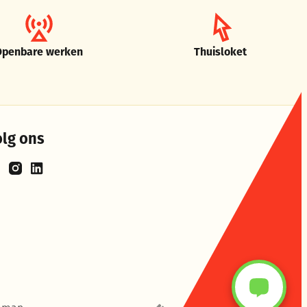
Openbare werken
Thuisloket
olg ons
cebook
Instagram
LinkedIn