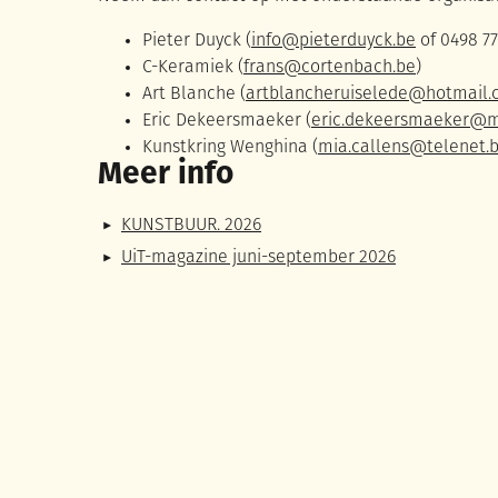
Pieter Duyck (
info@pieterduyck.be
of 0498 77
C-Keramiek (
frans@cortenbach.be
)
Art Blanche (
artblancheruiselede@hotmail
Eric Dekeersmaeker (
eric.dekeersmaeker@
Kunstkring Wenghina (
mia.callens@telenet.
Meer info
KUNSTBUUR. 2026
UiT-magazine juni-september 2026