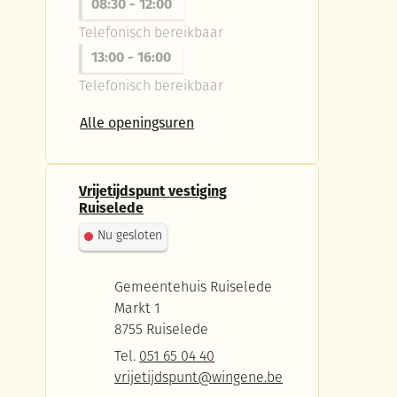
08:30
-
12:00
Telefonisch bereikbaar
13:00
-
16:00
Telefonisch bereikbaar
Vrijetijdspunt vestiging Wingen
Alle openingsuren
Vrijetijdspunt vestiging
Ruiselede
Nu gesloten
Adres
Gemeentehuis Ruiselede
Markt 1
,
8755
Ruiselede
Tel.
051 65 04 40
E-mail
vrijetijdspunt
@
wingene.be