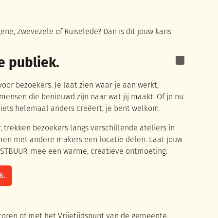
ene, Zwevezele of Ruiselede? Dan is dit jouw kans
e publiek.
Laurien De G
oor bezoekers. Je laat zien waar je aan werkt,
mensen die benieuwd zijn naar wat jij maakt. Of je nu
f iets helemaal anders creëert, je bent welkom.
r, trekken bezoekers langs verschillende ateliers in
men met andere makers een locatie delen. Laat jouw
NSTBUUR. mee een warme, creatieve ontmoeting.
6.
ren of met het Vrijetijdspunt van de gemeente.