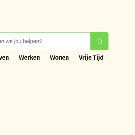
 jou helpen?
Zoeken
n
Werken
Wonen
Vrije Tijd
ven
Werken
Wonen
Vrije Tijd