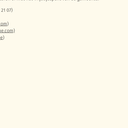
 21 07)
.com
)
me.com)
be
)