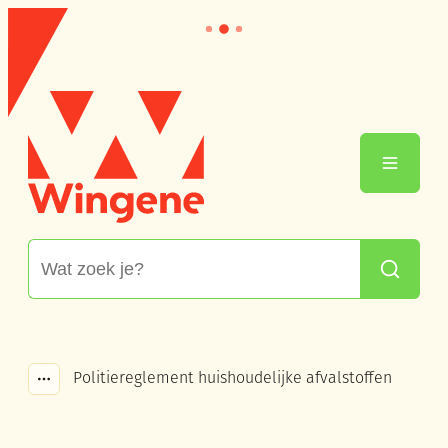
Naar inhoud
Wingene
Menu
Waarmee kunnen we jou helpen?
Zoeken
Politiereglement huishoudelijke afvalstoffen
Toon alle broodkruimel items