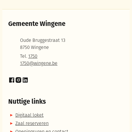
Gemeente Wingene
Adres
Oude Bruggestraat 13
,
8750
Wingene
Tel.
1750
E-mail
1750
@
wingene.be
Facebook
Instagram
LinkedIn
Nuttige links
Digitaal loket
Zaal reserveren