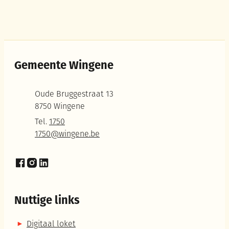
Gemeente Wingene
Adres
Oude Bruggestraat 13
,
8750
Wingene
Tel.
1750
E-mail
1750
@
wingene.be
Facebook
Instagram
LinkedIn
Nuttige links
Digitaal loket