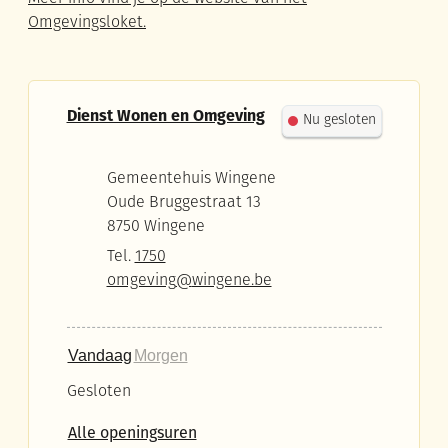
Omgevingsloket.
Contact
Dienst Wonen en Omgeving
Nu gesloten
Adres
Gemeentehuis Wingene
Oude Bruggestraat 13
,
8750
Wingene
Tel.
1750
E-mail
omgeving
@
wingene.be
Vandaag
Morgen
Gesloten
Dienst Wonen en Omgeving
Alle openingsuren