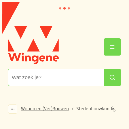
Naar inhoud
Wingene
Menu
Waarmee kunnen we jou helpen?
Zoeken
Wonen en (Ver)Bouwen
Stedenbouwkundig attest
Toon alle broodkruimel items