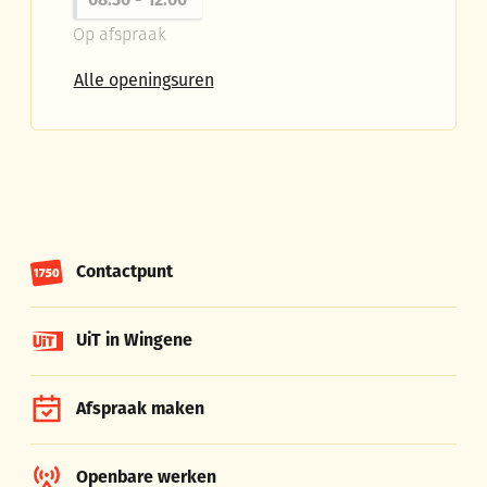
08:30
-
12:00
Op afspraak
Dienst Publiek Domein en Mobilitei
Alle openingsuren
Contactpunt
UiT in Wingene
Afspraak maken
Openbare werken