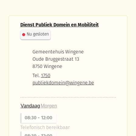
Contact
Dienst Publiek Domein en Mobiliteit
Nu gesloten
Adres
Gemeentehuis Wingene
Oude Bruggestraat 13
,
8750
Wingene
Tel.
1750
E-mail
publiekdomein
@
wingene.be
Vandaag
Morgen
08:30
-
12:00
Telefonisch bereikbaar