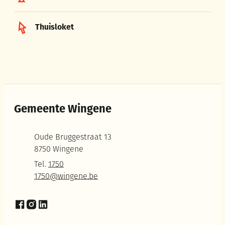
Thuisloket
Gemeente Wingene
Adres
Oude Bruggestraat 13
,
8750
Wingene
Tel.
1750
E-mail
1750
@
wingene.be
Facebook
Instagram
LinkedIn