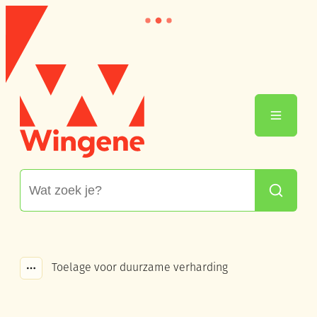
Naar inhoud
Wingene
Menu
Waarmee kunnen we jou helpen?
Zoeken
Toelage voor duurzame verharding
Toon alle broodkruimel items