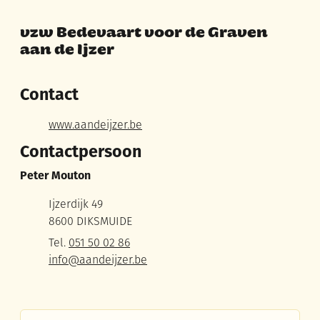
vzw Bedevaart voor de Graven
aan de Ijzer
Contact
Adres
Website
www.aandeijzer.be
Contactpersoon
Peter Mouton
Adres
Ijzerdijk 49
,
8600
DIKSMUIDE
Tel.
051 50 02 86
E-mail
info
@
aandeijzer.be