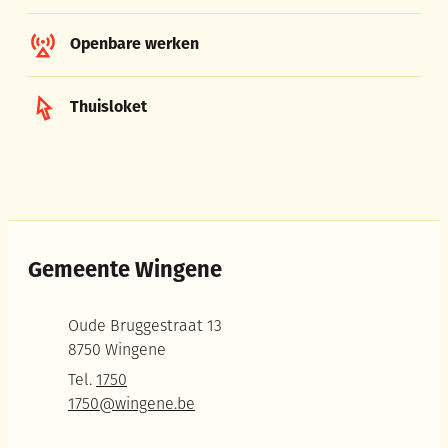
Openbare werken
Thuisloket
Gemeente Wingene
Adres
Oude Bruggestraat 13
,
8750
Wingene
Tel.
1750
E-mail
1750
@
wingene.be