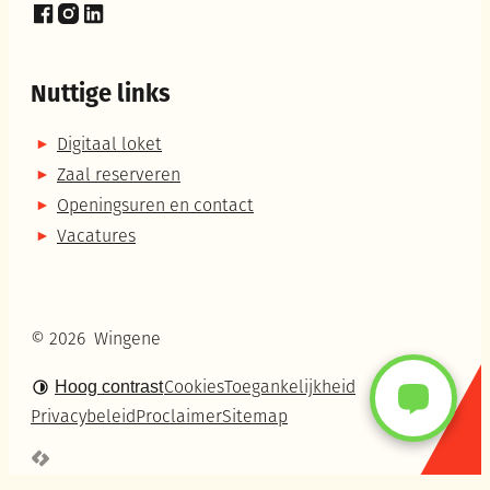
Facebook
Instagram
LinkedIn
Nuttige links
Digitaal loket
Zaal reserveren
Openingsuren en contact
Vacatures
© 2026
Wingene
Hoog contrast
Cookies
Toegankelijkheid
Privacybeleid
Proclaimer
Sitemap
LCP nv 2026 ©