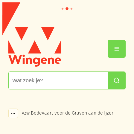
Naar inhoud
Wingene
Menu
Waarmee kunnen we jou helpen?
Zoeken
vzw Bedevaart voor de Graven aan de Ijzer
Toon alle broodkruimel items